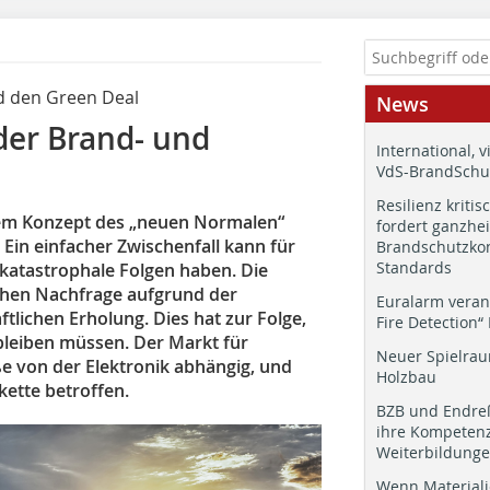
d den Green Deal
News
 der Brand- und
International, v
VdS-BrandSchut
Resilienz kritis
dem Konzept des „neuen Normalen“
fordert ganzhei
 Ein einfacher Zwischenfall kann für
Brandschutzkon
Standards
 katastrophale Folgen haben. Die
ohen Nachfrage aufgrund der
Euralarm veran
ftlichen Erholung. Dies hat zur Folge,
Fire Detection“
bleiben müssen. Der Markt für
Neuer Spielrau
e von der Elektronik abhängig, und
Holzbau
kette betroffen.
BZB und Endre
ihre Kompetenz
Weiterbildung
Wenn Materiali