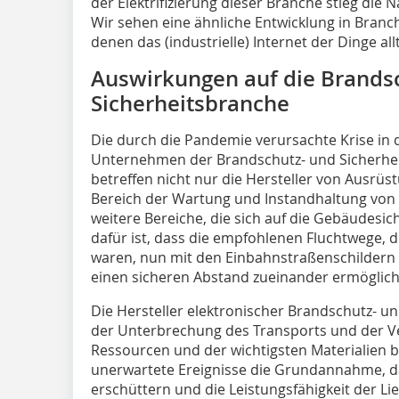
der Elektrifizierung dieser Branche stieg die
Wir sehen eine ähnliche Entwicklung in Branch
denen das (industrielle) Internet der Dinge all
Auswirkungen auf die Brands
Sicherheitsbranche
Die durch die Pandemie verursachte Krise in de
Unternehmen der Brandschutz- und Sicherhe
betreffen nicht nur die Hersteller von Ausr
Bereich der Wartung und Instandhaltung von 
weitere Bereiche, die sich auf die Gebäudesic
dafür ist, dass die empfohlenen Fluchtwege, 
waren, nun mit den Einbahnstraßenschildern v
einen sicheren Abstand zueinander ermöglich
Die Hersteller elektronischer Brandschutz- u
der Unterbrechung des Transports und der V
Ressourcen und der wichtigsten Materialien be
unerwartete Ereignisse die Grundannahme, das
erschüttern und die Leistungsfähigkeit der Li