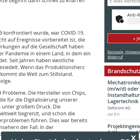
ette beginnt dann schnell zu knarren
Anti-R
9 konfrontiert wurde, war COVID-19.
» J
ht auf Ereignisse vorbereitet ist, die
irkungen auf die Gesellschaft haben
Beispiele, Hinweis
er Pandemie in einem Land, in dem ein
Widerruf
det. Seit Jahren haben westliche
esiedelt. Wenn das Produktionsherz
Brandschutz
kommt die Welt zum Stillstand.
Folge.
Mechatroniker
(m/w/d) oder
Probleme. Die Hersteller von Chips,
Instandhaltun
 für die Digitalisierung unserer
Lagertechnik
s unter großem Druck. Die
Delticom AG
weltweit begrenzt, und schon die
vor 8 h
erproblemen führen. Dies war bereits
Projektingeni
sehern der Fall. In der
& Warranty 
großem Umfang Einzug gehalten, und mit
x
MAC Hamburg 