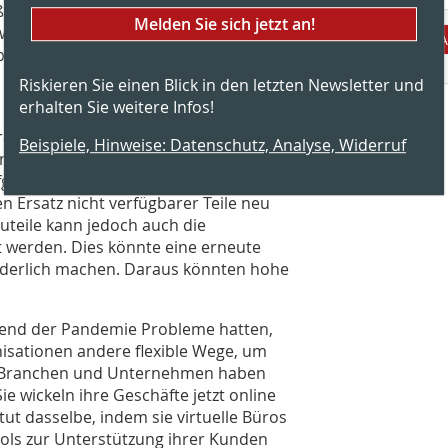
eßung von Fabriken in bestimmten
Melden Sie sich jetzt an!
wirkungen auf die Lieferketten,
A
alb und zwischen Unternehmen.
Riskieren Sie einen Blick in den letzten Newsletter und
erhalten Sie weitere Infos!
nche betrifft, ist die Konformität der
Beispiele, Hinweise: Datenschutz, Analyse, Widerruf
van der Zanden, Generaldirektor von
ufgrund der Probleme in der Lieferkette
n Ersatz nicht verfügbarer Teile neu
teile kann jedoch auch die
t werden. Dies könnte eine erneute
orderlich machen. Daraus könnten hohe
end der Pandemie Probleme hatten,
nisationen andere flexible Wege, um
ele Branchen und Unternehmen haben
 wickeln ihre Geschäfte jetzt online
ut dasselbe, indem sie virtuelle Büros
ols zur Unterstützung ihrer Kunden