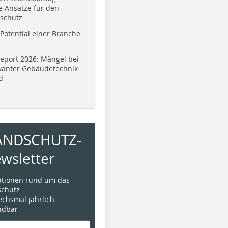
e Ansätze für den
schutz
Potential einer Branche
eport 2026: Mängel bei
evanter Gebäudetechnik
d
ANDSCHUTZ-
wsletter
mationen rund um das
chutz
sechsmal jährlich
ündbar