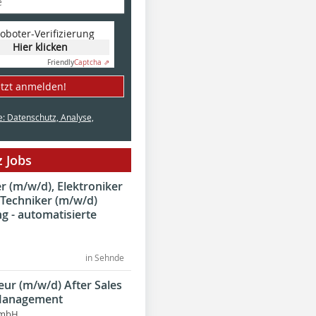
oboter-Verifizierung
Hier klicken
Friendly
Captcha ⇗
etzt anmelden!
e: Datenschutz, Analyse,
 Jobs
 (m/w/d), Elektroniker
 Techniker (m/w/d)
g - automatisierte
in Sehnde
eur (m/w/d) After Sales
Management
GmbH