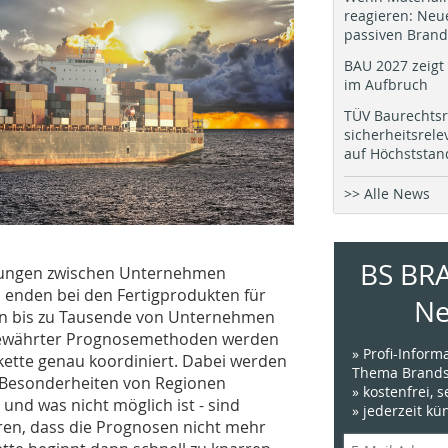
reagieren: Neu
passiven Brand
BAU 2027 zeigt 
im Aufbruch
TÜV Baurechtsr
sicherheitsrel
auf Höchststan
>> Alle News
BS BR
dungen zwischen Unternehmen
d enden bei den Fertigprodukten für
Ne
ann bis zu Tausende von Unternehmen
 bewährter Prognosemethoden werden
» Profi-Infor
rkette genau koordiniert. Dabei werden
Thema Brands
r Besonderheiten von Regionen
» kostenfrei, 
 und was nicht möglich ist - sind
» jederzeit k
ren, dass die Prognosen nicht mehr