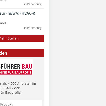
in Papenburg
ieur (m/w/d) HVAC-R
GmbH
in Papenburg
Mehr Stellen
nden
 als 4.000 Anbieter im
R BAU - der
ür Bauprofis!