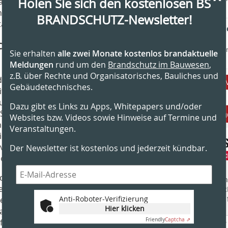
Holen Sie sich den kostenlosen BS
 Nachfrage nach Chips sprunghaft an.
vor 11 h
en und Teilen der Gesellschaft, in
BRANDSCHUTZ-Newsletter!
täglich wird.
Projektingen
Offshore
chutz- und
MAC Hamburg 
Sie erhalten
alle zwei Monate kostenlos brandaktuelle
vor 11 h
Meldungen
rund um den
Brandschutz im Bauwesen
,
z.B. über Rechte und Organisatorisches, Bauliches und
r Lieferkette betrifft auch die
Gebäudetechnisches.
itsbranche. Die Auswirkungen
üstungen, sondern auch Unternehmen im
Dazu gibt es Links zu Apps, Whitepapers und/oder
Anbieter fi
Systemen. Darüber hinaus gibt es
Websites bzw. Videos sowie Hinweise auf Termine und
herheit auswirken können. Ein Beispiel
Veranstaltungen.
die vor den Schließungen vorhanden
ermischt sind, die den Mitarbeitern
Der Newsletter ist kostenlos und jederzeit kündbar.
en sollen.
nd Sicherheitsausrüstungen sind von
Finden Sie mehr
erknappung der natürlichen
EINKAUFSFÜHRE
Anti-Roboter-Verifizierung
Suchmaschine f
troffen. COVID-19 hat gezeigt, dass
Hier klicken
s Materialien leicht zugänglich sind,
Friendly
Captcha ⇗
eferkette beeinträchtigen können. Die