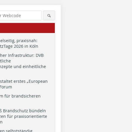
ielseitig, praxisnah:
zTage 2026 in Köln
cher Infrastruktur: DVB
tliche
zepte und einheitliche
staltet erstes „European
 Forum
m für brandsicheren
ß Brandschutz bündeln
en für praxisorientierte
en
en selbstständig