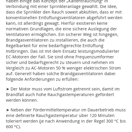
haben einige das Konzept der „Kaltentrauchung“ in
Verbindung mit einer Sprinkleranlage gewählt. Die Idee,
dass die Sprinkler den Rauch soweit abkühlen, dass er mit
konventionellen Entlüftungsventilatoren abgeführt werden
kann, ist allerdings gewagt. Hierfür existieren keine
normativen Grundlagen, die eine sichere Auslegung der
Ventilatoren ermöglichen. Ein sicherer Weg ist hingegen,
Brandgasventilatoren zu installieren, die auch die
Regelbarkeit für eine bedarfsgerechte Entlüftung
mitbringen. Das ist mit dem Einsatz leistungsmodulierter
EC-Motoren der Fall. Sie sind ohne Frequenzumformer
sicher und bedarfsgerecht zu steuern und nehmen im
Vergleich zu AC-Motoren 50 % weniger elektrischen Strom
auf. Generell haben solche Brandgasventilatoren dabei
folgende Anforderungen zu erfüllen:
➤ Der Motor muss vom Luftstrom getrennt sein, damit im
Brandfall auch hohe Rauchgastemperaturen gefördert
werden können.
➤ Neben der Fördermitteltemperatur im Dauerbetrieb muss
eine definierte Rauchgastemperatur über 120 Minuten
toleriert werden (je nach Anwendung in der Regel 300 °C bis
600 °C).