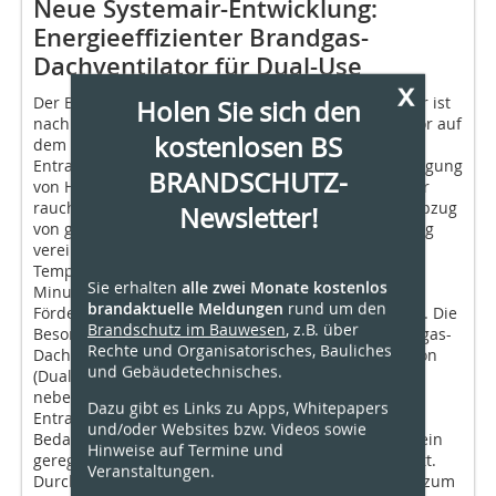
Neue Systemair-Entwicklung:
Energieeffizienter Brandgas-
Dachventilator für Dual-Use
x
Der Brandgas-Dachventilator „DVG EC“ von Systemair ist
Holen Sie sich den
nach Herstellerangaben derzeit der einzige Ventilator auf
kostenlosen BS
dem Markt, der Effizienz und Tauglichkeit für den
Entrauchungsfall gesetzeskonform erfüllt. Die Absaugung
BRANDSCHUTZ-
von Hitze und Brandgasen aus den Räumen sorgt für
rauchfreie Fluchtwege. Außerdem wird durch den Abzug
Newsletter!
von giftigen und heißen Gasen die Brandbekämpfung
vereinfacht. Der „DVG EC“ hält im Brandfall einer
Temperatur von bis zu 400 °C für mindestens 120
Sie erhalten
alle zwei Monate kostenlos
Minuten stand. Im Dauerbetrieb sind
brandaktuelle Meldungen
rund um den
Fördermitteltemperaturen von bis zu 120 °C möglich. Die
Brandschutz im Bauwesen
, z.B. über
Besonderheit ist, dass sich der hocheffiziente Brandgas-
Rechte und Organisatorisches, Bauliches
Dachventilator für die Nutzung in sog. Doppelfunktion
und Gebäudetechnisches.
(Dual-Use) eignet. Dies bedeutet, dass der Ventilator
neben der eigentlichen Funktion als
Dazu gibt es Links zu Apps, Whitepapers
Entrauchungsventilator auch zur täglichen
und/oder Websites bzw. Videos sowie
Bedarfslüftung eingesetzt werden kann. Hier findet ein
Hinweise auf Termine und
geregelter Betrieb in einer niedrigeren Drehzahl statt.
Veranstaltungen.
Durch diesen Einsatz kommt auch die ErP-Richtlinie zum