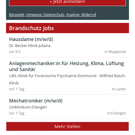
» Jetzt anmelden!
Beispiele, Hinweise: Datenschutz, Analyse, Widerruf
Brandschutz Jobs
Hausdame (m/w/d)
Dr. Becker Klinik Juliana
vor 9 h
in Wuppertal
Anlagenmechaniker:in für Heizung, Klima, Lüftung
und Sanitär
LWL-Klinik für Forensische Psychiatrie Dortmund - Wilfried-Rasch-
Klinik
vor 1 Tag
in Lünen
Mechatroniker (m/w/d)
Uniklinikum Erlangen
vor 1 Tag
in Erlangen
Mehr Stellen