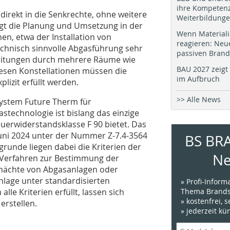
ihre Kompetenz
rekt in die Senkrechte, ohne weitere
Weiterbildung
gt die Planung und Umsetzung in der
Wenn Materiali
en, etwa der Installation von
reagieren: Neu
chnisch sinnvolle Abgasführung sehr
passiven Brand
sleitungen durch mehrere Räume wie
BAU 2027 zeigt 
diesen Konstellationen müssen die
im Aufbruch
izit erfüllt werden.
>> Alle News
system Future Therm für
stechnologie ist bislang das einzige
erwiderstandsklasse F 90 bietet. Das
 Juni 2024 unter der Nummer Z-7.4-3564
BS BR
runde liegen dabei die Kriterien der
Ne
n Verfahren zur Bestimmung der
hächte von Abgasanlagen oder
nlage unter standardisierten
» Profi-Infor
e Kriterien erfüllt, lassen sich
Thema Brands
» kostenfrei, 
erstellen.
» jederzeit k