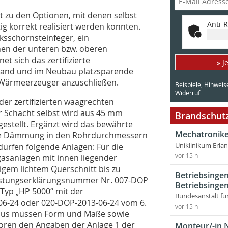
t zu den Optionen, mit denen selbst
Anti-R
g korrekt realisiert werden konnten.
ksschornsteinfeger, ein
nen der unteren bzw. oberen
t sich das zertifizierte
» J
tand und im Neubau platzsparende
Wärmeerzeuger anzuschließen.
Beispiele, Hinweis
Widerruf
er zertifizierten waagrechten
r Schacht selbst wird aus 45 mm
Brandschutz
tellt. Ergänzt wird das bewährte
Mechatronike
ne Dämmung in den Rohrdurchmessern
dürfen folgende Anlagen: Für die
Uniklinikum Erla
vor 15 h
asanlagen mit innen liegender
em lichtem Querschnitt bis zu
Betriebsingen
Leistungserklärungsnummer Nr. 007-DOP
Betriebsingen
Typ „HP 5000“ mit der
Bundesanstalt fü
6-24 oder 020-DOP-2013-06-24 vom 6.
vor 15 h
naus müssen Form und Maße sowie
oren den Angaben der Anlage 1 der
Monteur/-in 