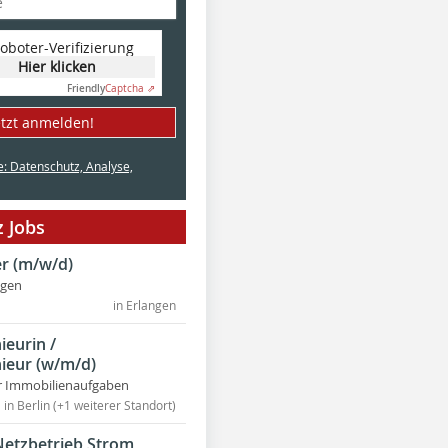
oboter-Verifizierung
Hier klicken
Friendly
Captcha ⇗
etzt anmelden!
e: Datenschutz, Analyse,
 Jobs
r (m/w/d)
ngen
in Erlangen
ieurin /
ieur (w/m/d)
r Immobilienaufgaben
in Berlin (+1 weiterer Standort)
Netzbetrieb Strom