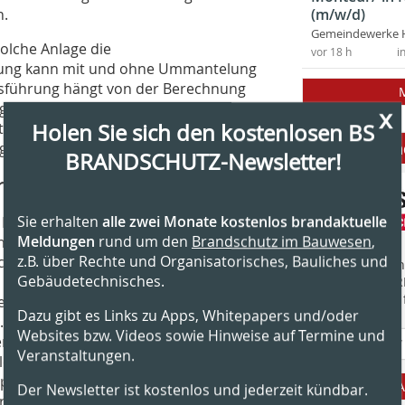
n.
(m/w/d)
Gemeindewerke 
olche Anlage die
vor 18 h
i
hrung kann mit und ohne Ummantelung
usführung hängt von der Berechnung
ngspalt von 30 mm bestehen bleiben.
x
en ist zudem die einfache und leichte
Holen Sie sich den kostenlosen BS
Anbieter fi
für alle Regelfeuerstätten.
BRANDSCHUTZ-Newsletter!
h
Sie erhalten
alle zwei Monate kostenlos brandaktuelle
 Materialprüfungsamtes (MPA)
Meldungen
rund um den
Brandschutz im Bauwesen
,
nten die entsprechenden
z.B. über Rechte und Organisatorisches, Bauliches und
ch umgesetzt werden. Dazu standen
Finden Sie mehr
Gebäudetechnisches.
en zur Verfügung, um die waagrechten
EINKAUFSFÜHRE
Suchmaschine f
entwickelten Brand auszusetzen. Als
Dazu gibt es Links zu Apps, Whitepapers und/oder
 Zahlreiche Messstellen lieferten
Websites bzw. Videos sowie Hinweise auf Termine und
rbindungsleitungen exakt aufzeigten.
Veranstaltungen.
relevanten Details wie Temperaturen,
ponenten einbezogen. Sie sind als
A
Der Newsletter ist kostenlos und jederzeit kündbar.
eifen aus Vermiculite ausgeführt, die