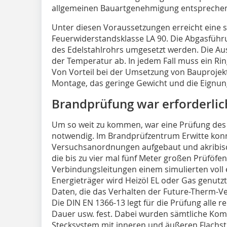
allgemeinen Bauartgenehmigung entspreche
Unter diesen Voraussetzungen erreicht eine s
Feuerwiderstandsklasse LA 90. Die Abgasfü
des Edelstahlrohrs umgesetzt werden. Die A
der Temperatur ab. In jedem Fall muss ein Ri
Von Vorteil bei der Umsetzung von Bauprojekt
Montage, das geringe Gewicht und die Eignung 
Brandprüfung war erforderlic
Um so weit zu kommen, war eine Prüfung des
notwendig. Im Brandprüfzentrum Erwitte kon
Versuchsanordnungen aufgebaut und akribis
die bis zu vier mal fünf Meter großen Prüföf
Verbindungsleitungen einem simulierten voll 
Energieträger wird Heizöl EL oder Gas genutzt.
Daten, die das Verhalten der Future-Therm-Ve
Die DIN EN 1366-13 legt für die Prüfung alle 
Dauer usw. fest. Dabei wurden sämtliche Kom
Stecksystem mit inneren und äußeren Flachstr