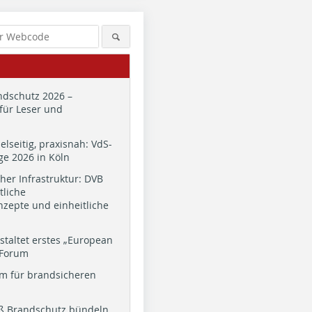
dschutz 2026 –
für Leser und
ielseitig, praxisnah: VdS-
e 2026 in Köln
cher Infrastruktur: DVB
tliche
zepte und einheitliche
staltet erstes „European
 Forum
m für brandsicheren
ß Brandschutz bündeln