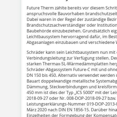
Future Therm zählte bereits vor diesem Schrit
anspruchsvolle Bauvorhaben brandschutzseiti
Dabei waren in der Regel der zuständige Bezir
Brandschutzsachverständiger oder Institutio
Baubehörde einzubeziehen. Grundsätzlich eigne
Leichtbausystem hervorragend dafür, im Bes
Abgasanlagen einzubauen und verschiedene 
Schräder kann sein Leichtbausystem nun mit d
Verbindungsleitung zur Verfügung stellen. De
starken Thermax-SL-Wärmedämmplatten herges
Schräder-Abgassystem Future-C mit und oh
DN 150 bis 450. Alternativ verwendet werden 
Bauart doppelwandige metallische Systemabg
Dämmung, Steckverbindungen und kreisförmig
450 mm ist dies der Typ „ICS 5000“ mit der 
2018-09-27 oder Nr. 008-DOP-2018-09-27 bzw. 
Leistungserklärungs-Nummer 019-DOP-2013-0
März 2020 nach DIN EN 1856-15. Darüber hi
Einzelheiten der Formgebung der Kompensat