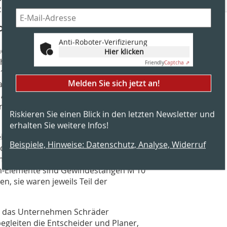
hutzkleber verklebt.
 Planung
Anti-Roboter-Verifizierung
herm waagrecht einige Punkte zu
Hier klicken
chteckigen Schächte beträgt 1.000 mm
Friendly
Captcha ⇗
510 mm. Die waagrechte
Melden Sie sich jetzt an!
nlagen, etwa Blockheizkraftwerke. Sie
e Anforderungsklasse auf. Die
rd mit inneren Abstützungen
Riskieren Sie einen Blick in den letzten Newsletter und
erhalten Sie weitere Infos!
itungen im Auge zu behalten. Sie
Beispiele, Hinweise: Datenschutz, Analyse, Widerruf
 der brandschutztechnisch geprüften
m maximalen Befestigungsabstand von
rm-Elemente sind Gewindestangen M 10
n, sie waren jeweils Teil der
ch das Unternehmen Schräder
egleiten die Entscheider und Planer,