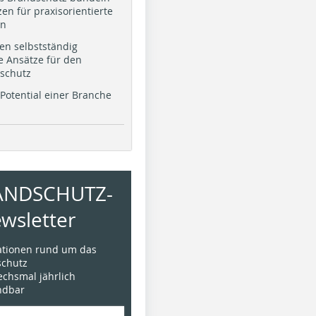
en für praxisorientierte
en
en selbstständig
e Ansätze für den
schutz
Potential einer Branche
ANDSCHUTZ-
wsletter
mationen rund um das
chutz
sechsmal jährlich
ündbar