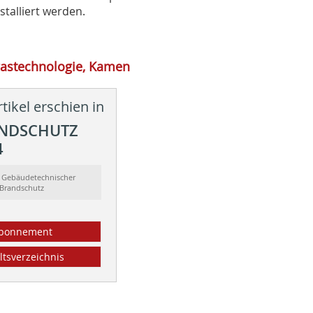
talliert werden.
gastechnologie, Kamen
tikel erschien in
ANDSCHUTZ
4
: Gebäudetechnischer
Brandschutz
bonnement
ltsverzeichnis