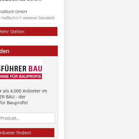
Haßloch GmbH
n Haßloch (+1 weiterer Standort)
Mehr Stellen
nden
 als 4.000 Anbieter im
R BAU - der
ür Bauprofis!
nbieter finden!