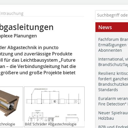
Entrauchung
Abgasleitungen
News
mplexe Planungen
Fachforum Bran
Ermäßigungen 
er Abgastechnik in puncto
Abonnenten
ützung und zuverlässige Produkte
International, v
ll für das Leichtbausystem „Future
BrandSchutzTag
an – die Verbindungsleitung hat die
größere und große Projekte bietet
Resilienz kritis
fordert ganzhei
Brandschutzkon
Standards
Euralarm veran
Fire Detection“
Neuer Spielrau
Holzbau
echnologie
Bild: Schräder Abgastechnologie
BZB und Endre