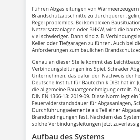
Führen Abgasleitungen von Wärmeerzeugern di
Brandschutzabschnitte zu durchqueren, gelin
Regel problemlos. Bei komplexen Bausituation
Netzersatzanlagen oder BHKW, wird die baute
viel schwieriger. Dann sind z. B. Verbindung
Keller oder Tiefgaragen zu führen. Auch bei 
Anforderungen zum baulichen Brandschutz expl
Genau an dieser Stelle kommt das Leichtbau
Verbindungsleitungen ins Spiel. Schräder Abga
Unternehmen, das dafür den Nachweis der Feu
Deutsche Institut für Bautechnik DIBt hat im
die allgemeine Bauartgenehmigung erteilt. Zug
DIN EN 1366-13: 2019-09. Diese Norm legt ei
Feuerwiderstandsdauer für Abgasanlagen, Sc
Durchführungselemente als Teil einer Abgasa
Brandbedingungen fest. Nachdem das System all
solche Verbindungsleitungen jetzt zuverlässig 
Aufbau des Systems