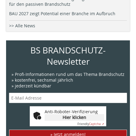
für den passiven Brandschutz
BAU 2027 zeigt Potential einer Branche im Aufbruch
>> Alle News
BS BRANDSCHUTZ-
Newsletter
» Profi-Informationen rund um das Thema Brandschutz
» kostenfrei, sechsmal jährlich
» jederzeit kündbar
Anti-Roboter-Verifizierung
Hier klicken
Friendly
Captcha ⇗
» Jetzt anmelden!