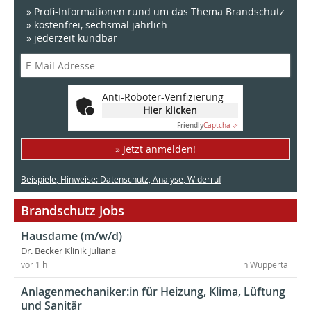
» Profi-Informationen rund um das Thema Brandschutz
» kostenfrei, sechsmal jährlich
» jederzeit kündbar
Anti-Roboter-Verifizierung
Hier klicken
Friendly
Captcha ⇗
» Jetzt anmelden!
Beispiele, Hinweise: Datenschutz, Analyse, Widerruf
Brandschutz Jobs
Hausdame (m/w/d)
Dr. Becker Klinik Juliana
vor 1 h
in Wuppertal
Anlagenmechaniker:in für Heizung, Klima, Lüftung
und Sanitär